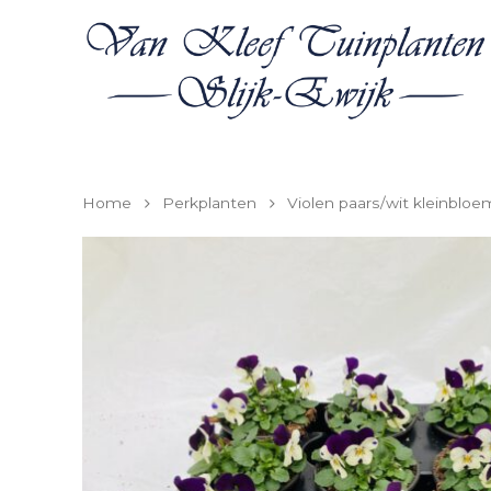
Home
Perkplanten
Violen paars/wit kleinbloe
Hit enter to search or ESC to close