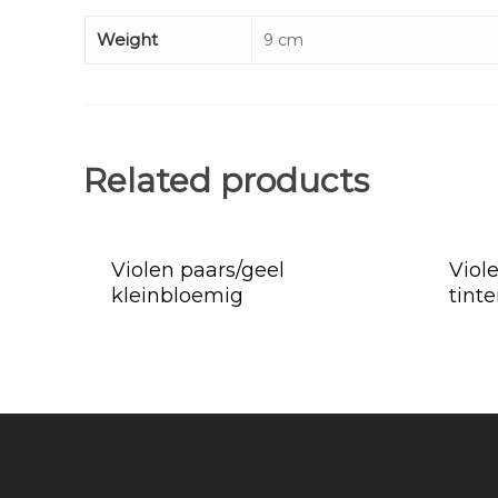
Weight
9 cm
Related products
Violen paars/geel
Viol
kleinbloemig
tint