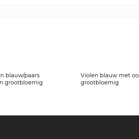
en blauw/paars
Violen blauw met o
en grootbloemig
grootbloemig