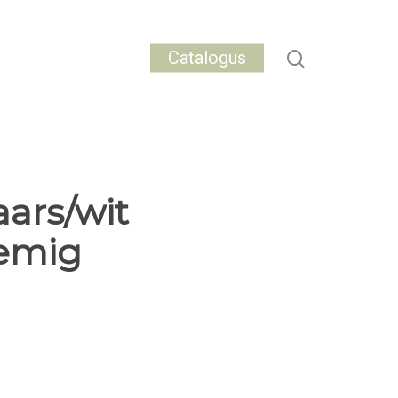
Catalogus
aars/wit
oemig