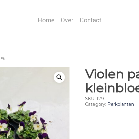
Home
Over
Contact
mig
Violen p
kleinbl
SKU:
179
Category:
Perkplanten