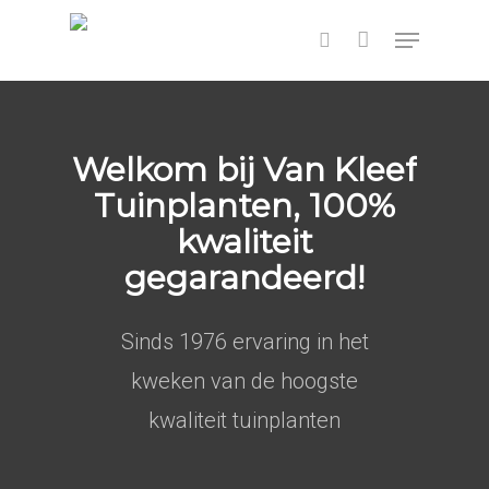
Hit enter to search or ESC to close
Welkom
bij
Van
Kleef
Tuinplanten,
100%
kwaliteit
gegarandeerd!
Sinds 1976 ervaring in het
kweken van de hoogste
kwaliteit tuinplanten