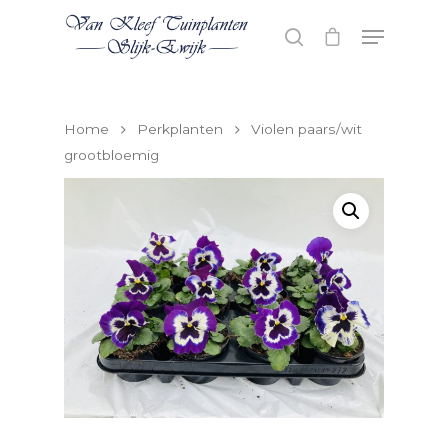
Hit enter to search or ESC to close
Home
Perkplanten
Violen paars/wit
grootbloemig