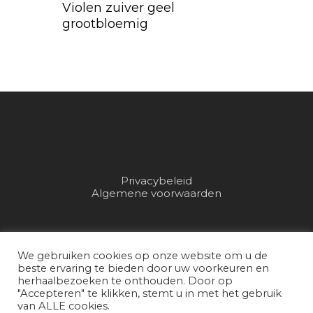
Violen zuiver geel
grootbloemig
Privacybeleid
Algemene voorwaarden
© 2026 Van Kleef Tuinplanten.
We gebruiken cookies op onze website om u de
beste ervaring te bieden door uw voorkeuren en
Realisatie door Bjorn Bongers
herhaalbezoeken te onthouden. Door op
"Accepteren" te klikken, stemt u in met het gebruik
Mediaproducties
van ALLE cookies.