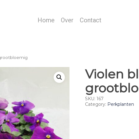
Home
Over
Contact
 grootbloemig
Violen b
grootbl
SKU:
167
Category:
Perkplanten