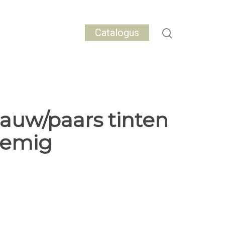
Catalogus
lauw/paars tinten
oemig