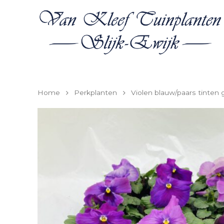
Home
Perkplanten
Violen blauw/paars tinten
Hit enter to search or ESC to close