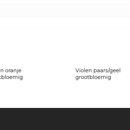
en oranje
Violen paars/geel
tbloemig
grootbloemig