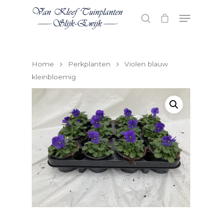
Hit enter to search or ESC to close
Home
Perkplanten
Violen blauw
kleinbloemig