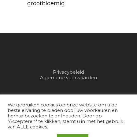
grootbloemig
Privacybeleid
Algemene voorwaarden
© 2026 Van Kleef Tuinplanten.
We gebruiken cookies op onze website om u de
beste ervaring te bieden door uw voorkeuren en
Realisatie door Bjorn Bongers
herhaalbezoeken te onthouden. Door op
"Accepteren" te klikken, stemt u in met het gebruik
Mediaproducties
van ALLE cookies.